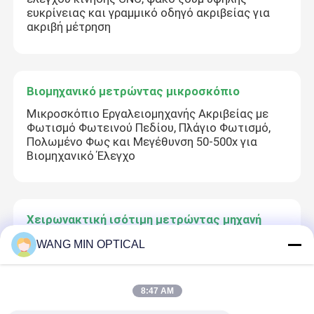
ευκρίνειας και γραμμικό οδηγό ακριβείας για
ακριβή μέτρηση
Βιομηχανικό μετρώντας μικροσκόπιο
Μικροσκόπιο Εργαλειομηχανής Ακριβείας με
Φωτισμό Φωτεινού Πεδίου, Πλάγιο Φωτισμό,
Πολωμένο Φως και Μεγέθυνση 50-500x για
Βιομηχανικό Έλεγχο
Χειρωνακτική ισότιμη μετρώντας μηχανή
Δισδιάστατη οπτική χειροκίνητη μηχανή
WANG MIN OPTICAL
μέτρησης συντεταγμένων με ακρίβεια 3um και
αυτόματη εστίαση για μεταλλικά εξαρτήματα
CNC Milling
8:47 AM