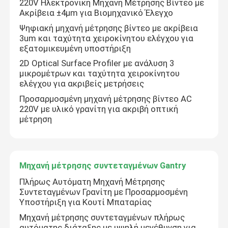
220V Ηλεκτρονική Μηχανή Μέτρησης Βίντεο με
Ακρίβεια ±4μm για Βιομηχανικό Έλεγχο
Ψηφιακή μηχανή μέτρησης βίντεο με ακρίβεια
3um και ταχύτητα χειροκίνητου ελέγχου για
εξατομικευμένη υποστήριξη
2D Optical Surface Profiler με ανάλυση 3
μικρομέτρων και ταχύτητα χειροκίνητου
ελέγχου για ακριβείς μετρήσεις
Προσαρμοσμένη μηχανή μέτρησης βίντεο AC
220V με υλικό γρανίτη για ακριβή οπτική
μέτρηση
Σπίτι
Μηχανή μέτρησης συντεταγμένων Gantry
Πλήρως Αυτόματη Μηχανή Μέτρησης
Συντεταγμένων Γρανίτη με Προσαρμοσμένη
Προϊόντα
Υποστήριξη για Κουτί Μπαταρίας
Μηχανή μέτρησης συντεταγμένων πλήρως
Βίντεο
αυτόματης διάταξης με υψηλή μεγέθυνση για