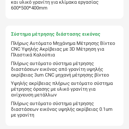
και υλικό γρανίτη για κλίμακα εργασίας
600*500*400mm
Σύστημα μέτρησης διάστασης εικόνας
Προβολέας οπτικού προφίλ
Σύστημα μέτρησης διάστασης εικόνας
Πλήρως Αυτόματο Μηχάνημα Μέτρησης Βίντεο
CNC Υψηλής Ακρίβειας με 3D Μέτρηση για
Βιομηχανικό μετρώντας μικροσκόπιο
Πλαστικά Καλούπια
Πλήρως αυτόματο σύστημα μέτρησης
Χειρωνακτική ισότιμη μετρώντας μηχανή
διαστάσεων εικόνας από γρανίτη υψηλής
ακρίβειας 3um CNC μηχανή μέτρησης βίντεο
Υψηλής ακρίβειας πλήρως αυτόματο σύστημα
Λειότητα που μετρά τη μηχανή
μέτρησης όρασης με υλικό γρανίτη για
ανίχνευση μετάλλων
Πλήρως αυτόματο σύστημα μέτρησης
Μηχανή δοκιμής AOI
διαστάσεων εικόνας υψηλής ακρίβειας 0.1um
με γρανίτη