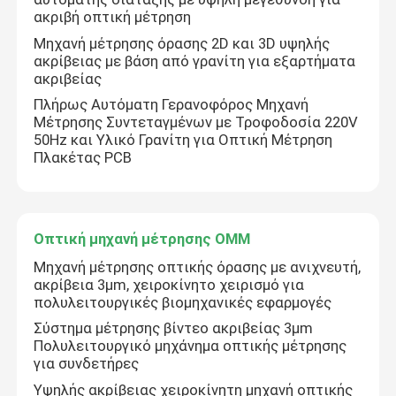
ακριβή οπτική μέτρηση
Μηχανή μέτρησης όρασης 2D και 3D υψηλής
Σχετικά με εμάς
ακρίβειας με βάση από γρανίτη για εξαρτήματα
ακριβείας
Πλήρως Αυτόματη Γερανοφόρος Μηχανή
Επισκέψεις στο εργοστάσιο
Μέτρησης Συντεταγμένων με Τροφοδοσία 220V
50Hz και Υλικό Γρανίτη για Οπτική Μέτρηση
Πλακέτας PCB
Έλεγχος ποιότητας
Επικοινωνήστε μαζί μας
Οπτική μηχανή μέτρησης OMM
Μηχανή μέτρησης οπτικής όρασης με ανιχνευτή,
Ειδήσεις
ακρίβεια 3μm, χειροκίνητο χειρισμό για
πολυλειτουργικές βιομηχανικές εφαρμογές
Σύστημα μέτρησης βίντεο ακριβείας 3μm
Υποθέσεις
Πολυλειτουργικό μηχάνημα οπτικής μέτρησης
για συνδετήρες
CNC όραμα που μετρά τη μηχανή
Υψηλής ακρίβειας χειροκίνητη μηχανή οπτικής