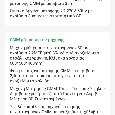
μέτρησης OMM με ακρίβεια 3um
Οπτικό όργανο μέτρησης 2D 220V 50Hz με
Δισδιάστατη μηχανή μέτρησης συντεταγμένων
ακρίβεια 3μm και πιστοποιητικό CE
οπτική ισότιμη μετρώντας μηχανή
CMM μέτρηση της μηχανής
Περίγραμμα που μετρά τη μηχανή
Μηχανή μέτρησης συντεταγμένων 3D με
ακρίβεια 2.2MPE(μm), Υλικό από ανοξείδωτο
ατσάλι και γρανίτη, Κλίμακα εργασίας
Βίντεο που μετρά τις μηχανές
600*500*400mm
Φορητή μηχανή μέτρησης CMM με ακρίβεια
2,4um και κατασκευή από γρανίτη από
Μηχανή μέτρησης συντεταγμένων Gantry
ανοξείδωτο χάλυβα
Μηχανή Μέτρησης CMM Τύπου Γέφυρας Υψηλής
Ακρίβειας με Τραπέζι από Γρανίτη για Ακριβή
Οπτική μηχανή μέτρησης OMM
Μέτρηση 3D Συντεταγμένων
Υψηλής ακρίβειας μηχανή μέτρησης
CMM μέτρηση της μηχανής
συντεταγμένων CMM με ανοξείδωτο χάλυβα