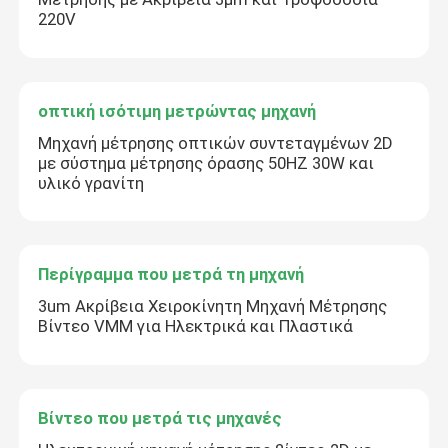
Αφήστε ένα μήνυμα
220V
We bellen je snel terug!
οπτική ισότιμη μετρώντας μηχανή
Μηχανή μέτρησης οπτικών συντεταγμένων 2D
με σύστημα μέτρησης όρασης 50HZ 30W και
υλικό γρανίτη
Περίγραμμα που μετρά τη μηχανή
3um Ακρίβεια Χειροκίνητη Μηχανή Μέτρησης
Βίντεο VMM για Ηλεκτρικά και Πλαστικά
υποβολή
Βίντεο που μετρά τις μηχανές