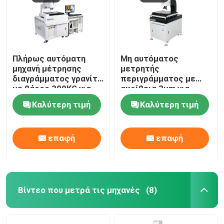
Πλήρως αυτόματη
Μη αυτόματος
μηχανή μέτρησης
μετρητής
διαγράμματος γρανίτη
περιγράμματος με
με βάρος 300KG για
ακρίβεια 3μm για
ακριβές σύστημα
χρήση σε πολλαπλές
Καλύτερη τιμή
Καλύτερη τιμή
μέτρησης όρασης CNC
βιομηχανίες σε
σύστημα μέτρησης 2D
επαφή
επαφή
Βίντεο που μετρά τις μηχανές
(8)