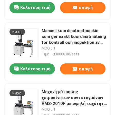
Καλύτερη τιμή
επαφή
Manuell koordinatmätmaskin
som ger exakt koordinatmätning
för kontroll och inspektion av
mekaniska komponenter
MOQ：1
Τιμή：$30000.00/sets
Καλύτερη τιμή
επαφή
Μηχανή μέτρησης
χειροκίνητων συντεταγμένων
VMS-2010F με υψηλή ταχύτητα
υψηλής ακρίβειας και
MOQ：1