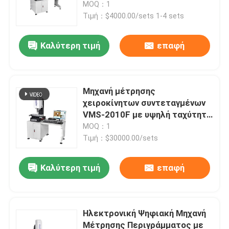
Ταχύτητας Χειρός για
MOQ：1
Εξατομικευμένη Υποστήριξη
Τιμή：$4000.00/sets 1-4 sets
σε Μεταλλικές Φόρμες
Καλύτερη τιμή
επαφή
Μηχανή μέτρησης
χειροκίνητων συντεταγμένων
VMS-2010F με υψηλή ταχύτητα
υψηλής ακρίβειας και
MOQ：1
λογισμικό 3D ελέγχου για
Τιμή：$30000.00/sets
βιομηχανικό έλεγχο ποιότητας
Σπίτι
Καλύτερη τιμή
επαφή
Προϊόντα
Ηλεκτρονική Ψηφιακή Μηχανή
Μέτρησης Περιγράμματος με
Βίντεο