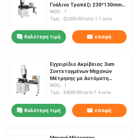
Γυάλινο Τραπέζι 230*130mm
και Ακρίβεια 3+L/200μm για
MOQ：1
Σχετικά με εμάς
Εξαρτήματα Ακριβείας -
Τιμή：$3,000.00/sets 1-1 sets
Πιστοποίηση RoHS ISO9001
Καλύτερη τιμή
επαφή
Επισκέψεις στο εργοστάσιο
Έλεγχος ποιότητας
Εγχειρίδιο Ακρίβειας 3um
Συντεταγμένων Μηχανών
Επικοινωνήστε μαζί μας
Μέτρησης με Αυτόματη
Εστίαση για Δοκιμή
MOQ：1
Μεταλλικών Καλουπιών
Τιμή：$4000.00/sets 1-4 sets
Ειδήσεις
Καλύτερη τιμή
επαφή
Υποθέσεις
CNC όραμα που μετρά τη μηχανή
Μηχανή Μέτρησης