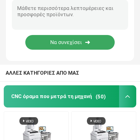
Σύστημα μέτρησης διάστασης εικόνας
Προβολέας οπτικού προφίλ
Βιομηχανικό μετρώντας μικροσκόπιο
ΑΛΛΕΣ ΚΑΤΗΓΟΡΙΕΣ ΑΠΟ ΜΑΣ
Χειρωνακτική ισότιμη μετρώντας μηχανή
Λειότητα που μετρά τη μηχανή
CNC όραμα που μετρά τη μηχανή
(50)
Μηχανή δοκιμής AOI