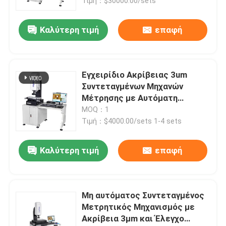
λογισμικό 3D ελέγχου για
Τιμή：$30000.00/sets
βιομηχανικό έλεγχο ποιότητας
Καλύτερη τιμή
επαφή
Εγχειρίδιο Ακρίβειας 3um
Συντεταγμένων Μηχανών
Μέτρησης με Αυτόματη
Εστίαση για Δοκιμή
MOQ：1
Μεταλλικών Καλουπιών
Τιμή：$4000.00/sets 1-4 sets
Καλύτερη τιμή
επαφή
Μη αυτόματος Συντεταγμένος
Μετρητικός Μηχανισμός με
Ακρίβεια 3μm και Έλεγχο