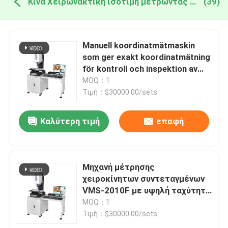
Κίνα Χειρωνακτική ισότιμη μετρώντας μηχανή
(39)
Manuell koordinatmätmaskin
som ger exakt koordinatmätning
för kontroll och inspektion av
mekaniska komponenter
MOQ：1
Τιμή：$30000.00/sets
Καλύτερη τιμή
επαφή
Μηχανή μέτρησης
χειροκίνητων συντεταγμένων
VMS-2010F με υψηλή ταχύτητα
υψηλής ακρίβειας και
MOQ：1
λογισμικό 3D ελέγχου για
Τιμή：$30000.00/sets
βιομηχανικό έλεγχο ποιότητας