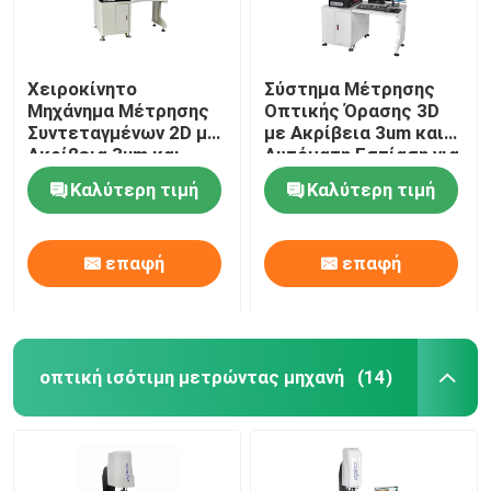
Χειροκίνητο
Σύστημα Μέτρησης
Μηχάνημα Μέτρησης
Οπτικής Όρασης 3D
Συντεταγμένων 2D με
με Ακρίβεια 3um και
Ακρίβεια 3um και
Αυτόματη Εστίαση για
Τροφοδοσία 220V
Εύκολη Εγκατάσταση
Καλύτερη τιμή
Καλύτερη τιμή
50HZ για Μέτρηση
στα Ηλεκτρονικά
Ακριβείας
επαφή
επαφή
οπτική ισότιμη μετρώντας μηχανή
(14)