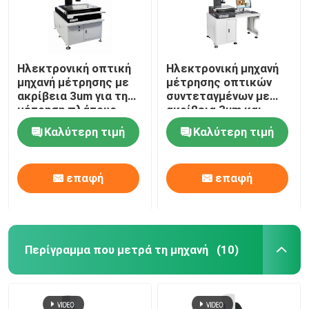
Ηλεκτρονική οπτική
Ηλεκτρονική μηχανή
μηχανή μέτρησης με
μέτρησης οπτικών
ακρίβεια 3um για τη
συντεταγμένων με
μέτρηση πλάτους
ακρίβεια 3um και
γραμμής ITO/TFT και
χειροκίνητο έλεγχο
Καλύτερη τιμή
Καλύτερη τιμή
χειροκίνητη ρύθμιση
για ακριβή μέτρηση
ταχύτητας
επαφή
επαφή
Περίγραμμα που μετρά τη μηχανή
(10)