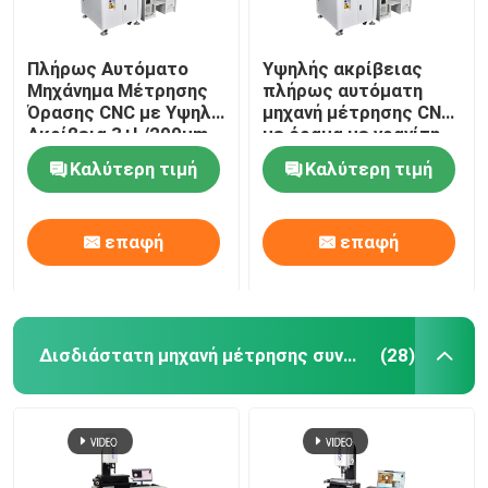
Πλήρως Αυτόματο
Υψηλής ακρίβειας
Μηχάνημα Μέτρησης
πλήρως αυτόματη
Όρασης CNC με Υψηλή
μηχανή μέτρησης CNC
Ακρίβεια 3+L/200μm
με όραμα με γρανίτη
και Οπτικό Όργανο
υλικό για οπτική 3D
Καλύτερη τιμή
Καλύτερη τιμή
Μέτρησης με Βάση
μέτρηση
από Γρανίτη
επαφή
επαφή
Δισδιάστατη μηχανή μέτρησης συντεταγμένων
(28)