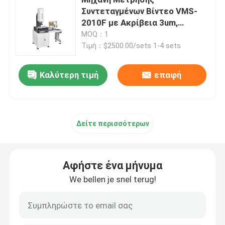
Συντεταγμένων Βίντεο VMS-
2010F με Ακρίβεια 3um,
Δισδιάστατη μηχανή μέτρησης συντεταγμένων
Τροφοδοσία 220V 50HZ και
MOQ：1
Αυτόματη Εστίαση στον Άξονα
Τιμή：$2500.00/sets 1-4 sets
Z
οπτική ισότιμη μετρώντας μηχανή
Καλύτερη τιμή
επαφή
Περίγραμμα που μετρά τη μηχανή
Βίντεο που μετρά τις μηχανές
Δείτε περισσότερων
Μηχανή μέτρησης συντεταγμένων Gantry
Αφήστε ένα μήνυμα
We bellen je snel terug!
Οπτική μηχανή μέτρησης OMM
CMM μέτρηση της μηχανής