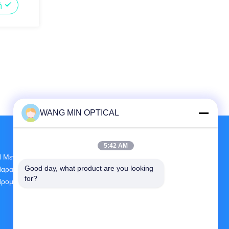
μή
WANG MIN OPTICAL
5:42 AM
 Μεγαλύτερη Έρευνα Και Ανάπτυξη Και
Good day, what product are you looking 
αραγωγή CNC Vision Measuring Machine
for?
ρομηθευτής Στην Κίνα