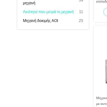
39
επίπεδ
μηχανή
0,2um 
Λειότητα που μετρά τη μηχανή
11
Μηχανή δοκιμής AOI
25
Μηχανή
με αυτ