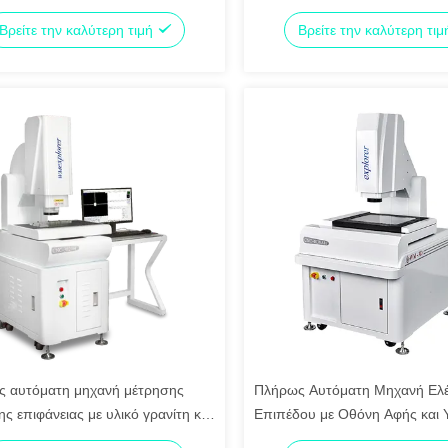
οιημένο από το CE σύστημα
Υλικό Γρανίτη για Οπτική Μέτ
Βρείτε την καλύτερη τιμή
Βρείτε την καλύτερη τι
ης CNC όρασης από γρανίτη
 αυτόματη μηχανή μέτρησης
Πλήρως Αυτόματη Μηχανή Ελ
ς επιφάνειας με υλικό γρανίτη και
Επιπέδου με Οθόνη Αφής και 
οσία 220V για ακριβή μέτρηση
Γρανίτη για Ηλεκτρονικά και Π