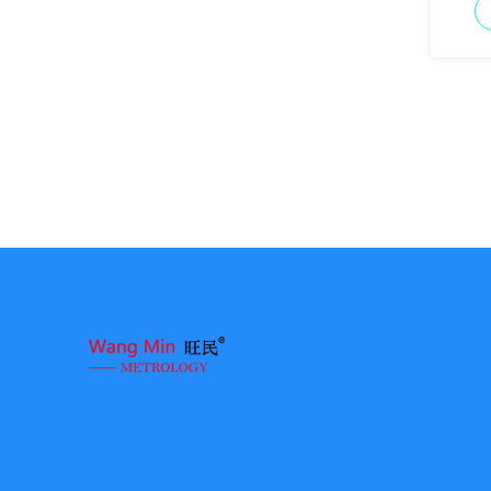
βίντεο