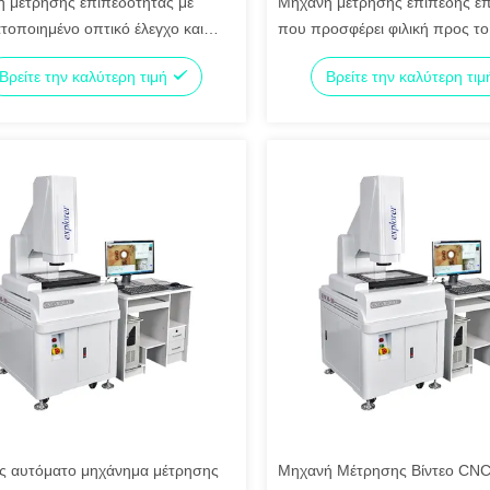
 μέτρησης επιπεδότητας με
Μηχανή μέτρησης επίπεδης επ
τοποιημένο οπτικό έλεγχο και
που προσφέρει φιλική προς τ
α όρασης CNC που εξασφαλίζει
διεπαφή και μέτρηση επίπεδης
Βρείτε την καλύτερη τιμή
Βρείτε την καλύτερη τι
 μέτρηση επιπεδότητας για
επιφάνειας υψηλής ταχύτητας 
λιση
αυξημένη παραγωγικότητα
 αυτόματο μηχάνημα μέτρησης
Μηχανή Μέτρησης Βίντεο CN