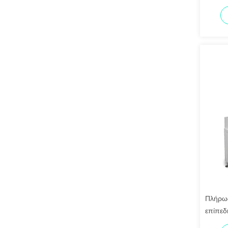
πιστοπ
μέτρησ
Πλήρως
επίπεδη
τροφοδ