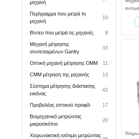
Μηχανή
μηχανή
αυτομα
Περίγραμμα που μετρά τη
σύστημ
10
μηχανή
ακριβή
διασφά
Βίντεο που μετρά τις μηχανές
8
Μηχανή μέτρησης
33
συντεταγμένων Gantry
Οπτική μηχανή μέτρησης OMM
11
CMM μέτρηση της μηχανής
13
Σύστημα μέτρησης διάστασης
42
εικόνας
Προβολέας οπτικού προφίλ
17
Βιομηχανικό μετρώντας
20
μικροσκόπιο
Πλήρως
Χειρωνακτική ισότιμη μετρώντας