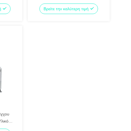
ρηση
υλικό γρανίτη για τη μέτρηση
μή
Βρείτε την καλύτερη τιμή
βιομηχανικής όρασης
έγχου
Υλικό
λαστικά