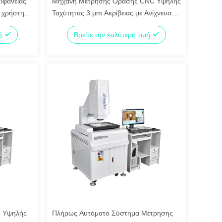
ιφάνειας
Μηχανή Μέτρησης Όρασης CNC Υψηλής
ο χρήστη
Ταχύτητας 3 μm Ακρίβειας με Ανίχνευση
με Ένα Κλικ για Αυτόματη Οπτική
μή
Βρείτε την καλύτερη τιμή
για
Επιθεώρηση
C Υψηλής
Πλήρως Αυτόματο Σύστημα Μέτρησης