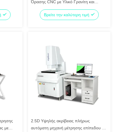
Όρασης CNC με Υλικό Γρανίτη και
κό
Υψηλή Ακρίβεια 0.2um για Ηλεκτρονικά
μή
Βρείτε την καλύτερη τιμή
και Πλαστικά
τρησης
2.5D Υψηλής ακρίβειας πλήρως
ας με
αυτόματη μηχανή μέτρησης επίπεδου με