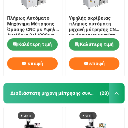
Πλήρως Αυτόματο
Υψηλής ακρίβειας
Μηχάνημα Μέτρησης
πλήρως αυτόματη
Όρασης CNC με Υψηλή
μηχανή μέτρησης CNC
Ακρίβεια 3+L/200μm
με όραμα με γρανίτη
και Οπτικό Όργανο
υλικό για οπτική 3D
Καλύτερη τιμή
Καλύτερη τιμή
Μέτρησης με Βάση
μέτρηση
από Γρανίτη
επαφή
επαφή
Δισδιάστατη μηχανή μέτρησης συντεταγμένων
(28)