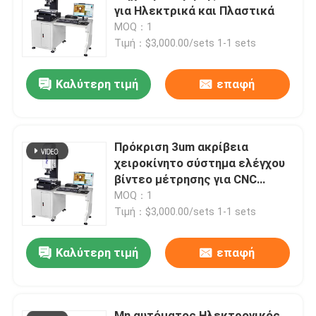
για Ηλεκτρικά και Πλαστικά
MOQ：1
Σχετικά με εμάς
Τιμή：$3,000.00/sets 1-1 sets
Καλύτερη τιμή
επαφή
Επισκέψεις στο εργοστάσιο
Έλεγχος ποιότητας
Πρόκριση 3um ακρίβεια
χειροκίνητο σύστημα ελέγχου
Επικοινωνήστε μαζί μας
βίντεο μέτρησης για CNC
φρεσκάρισμα μέρη
MOQ：1
Τιμή：$3,000.00/sets 1-1 sets
Ειδήσεις
Καλύτερη τιμή
επαφή
Υποθέσεις
CNC όραμα που μετρά τη μηχανή
Μη αυτόματος Ηλεκτρονικός