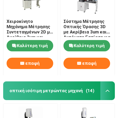
Χειροκίνητο
Σύστημα Μέτρησης
Μηχάνημα Μέτρησης
Οπτικής Όρασης 3D
Συντεταγμένων 2D με
με Ακρίβεια 3um και
Ακρίβεια 3um και
Αυτόματη Εστίαση για
Τροφοδοσία 220V
Εύκολη Εγκατάσταση
Καλύτερη τιμή
Καλύτερη τιμή
50HZ για Μέτρηση
στα Ηλεκτρονικά
Ακριβείας
επαφή
επαφή
οπτική ισότιμη μετρώντας μηχανή
(14)