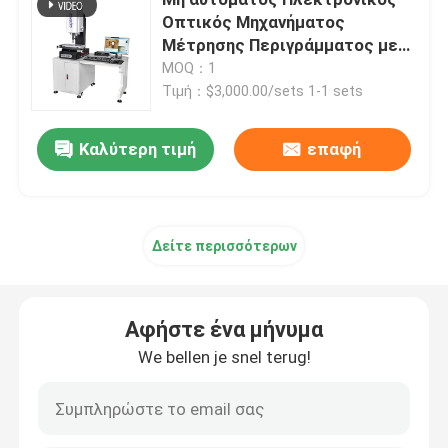
Οπτικός Μηχανήματος
Μέτρησης Περιγράμματος με
Δισδιάστατη μηχανή μέτρησης συντεταγμένων
Ακρίβεια 3um για Μετρήσεις
MOQ：1
Σπειρωμάτων
Τιμή：$3,000.00/sets 1-1 sets
οπτική ισότιμη μετρώντας μηχανή
Καλύτερη τιμή
επαφή
Περίγραμμα που μετρά τη μηχανή
Βίντεο που μετρά τις μηχανές
Δείτε περισσότερων
Μηχανή μέτρησης συντεταγμένων Gantry
Αφήστε ένα μήνυμα
We bellen je snel terug!
Οπτική μηχανή μέτρησης OMM
CMM μέτρηση της μηχανής