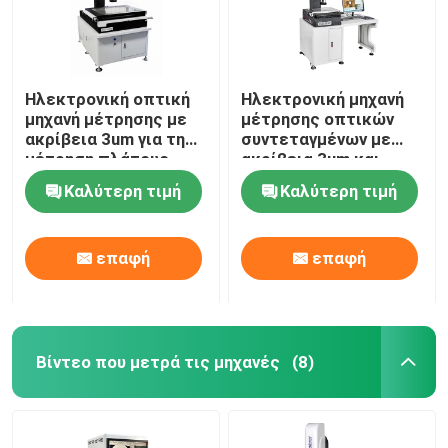
Ηλεκτρονική οπτική
Ηλεκτρονική μηχανή
μηχανή μέτρησης με
μέτρησης οπτικών
ακρίβεια 3um για τη
συντεταγμένων με
μέτρηση πλάτους
ακρίβεια 3um και
γραμμής ITO/TFT και
χειροκίνητο έλεγχο
Καλύτερη τιμή
Καλύτερη τιμή
χειροκίνητη ρύθμιση
για ακριβή μέτρηση
ταχύτητας
επαφή
επαφή
Βίντεο που μετρά τις μηχανές
(8)