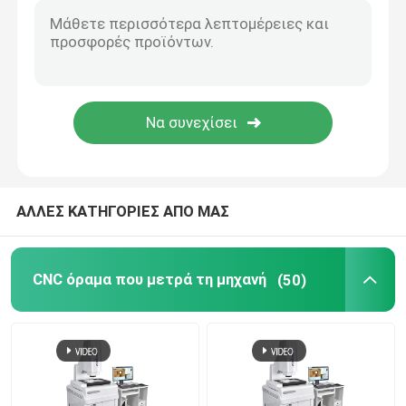
Σύστημα μέτρησης διάστασης εικόνας
Προβολέας οπτικού προφίλ
Βιομηχανικό μετρώντας μικροσκόπιο
ΑΛΛΕΣ ΚΑΤΗΓΟΡΙΕΣ ΑΠΟ ΜΑΣ
Χειρωνακτική ισότιμη μετρώντας μηχανή
Λειότητα που μετρά τη μηχανή
CNC όραμα που μετρά τη μηχανή
(50)
Μηχανή δοκιμής AOI