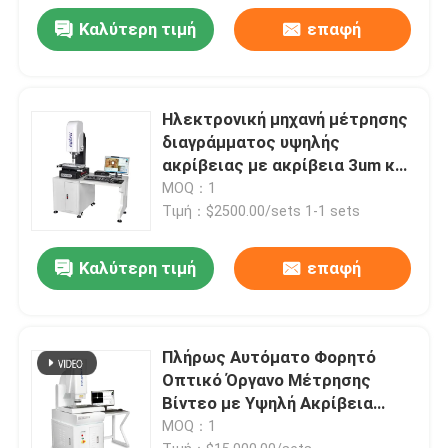
Καλύτερη τιμή
επαφή
Ηλεκτρονική μηχανή μέτρησης
διαγράμματος υψηλής
ακρίβειας με ακρίβεια 3um και
χειροκίνητο έλεγχο για
MOQ：1
πλαστικό μούχλα
Τιμή：$2500.00/sets 1-1 sets
Καλύτερη τιμή
επαφή
Πλήρως Αυτόματο Φορητό
Οπτικό Όργανο Μέτρησης
Βίντεο με Υψηλή Ακρίβεια
3+L/200μm για Μέτρηση
MOQ：1