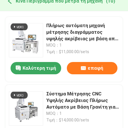
Κίνα Περίγραμμα που μετρά τη μηχανή
(10)
Πλήρως αυτόματη μηχανή
μέτρησης διαγράμματος
υψηλής ακρίβειας με βάση από
γρανίτη για ηλεκτρονικά και
MOQ：1
πλαστικά
Τιμή：$11,000.00/sets
Καλύτερη τιμή
επαφή
Σύστημα Μέτρησης CNC
Υψηλής Ακρίβειας Πλήρως
Αυτόματο με Βάση Γρανίτη για
Οπτική Βιντεοσκοπική
MOQ：1
Μέτρηση
Τιμή：$14,000.00/sets