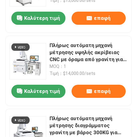
Περιγράμματος CNC
Τιμή：$15,000.00/sets
Καλύτερη τιμή
επαφή
Πλήρως αυτόματη μηχανή
μέτρησης υψηλής ακρίβειας
CNC με όραμα από γρανίτη για
βιομηχανικές εφαρμογές
MOQ：1
Τιμή：$14,000.00/sets
Καλύτερη τιμή
επαφή
Πλήρως αυτόματη μηχανή
μέτρησης διαγράμματος
γρανίτη με βάρος 300KG για