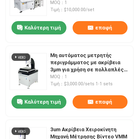
ακριβές σύστημα μέτρησης
MOQ：1
όρασης CNC
Τιμή：$10,000.00/set
Καλύτερη τιμή
επαφή
Μη αυτόματος μετρητής
περιγράμματος με ακρίβεια
3μm για χρήση σε πολλαπλές
βιομηχανίες σε σύστημα
MOQ：1
μέτρησης 2D
Τιμή：$3,000.00/sets 1-1 sets
Σπίτι
Καλύτερη τιμή
επαφή
Προϊόντα
3um Ακρίβεια Χειροκίνητη
Μηχανή Μέτρησης Βίντεο VMM
Βίντεο