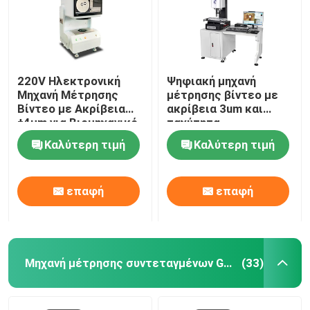
220V Ηλεκτρονική
Ψηφιακή μηχανή
Μηχανή Μέτρησης
μέτρησης βίντεο με
Βίντεο με Ακρίβεια
ακρίβεια 3um και
±4μm για Βιομηχανικό
ταχύτητα
Έλεγχο
χειροκίνητου ελέγχου
Καλύτερη τιμή
Καλύτερη τιμή
για εξατομικευμένη
υποστήριξη
επαφή
επαφή
Μηχανή μέτρησης συντεταγμένων Gantry
(33)