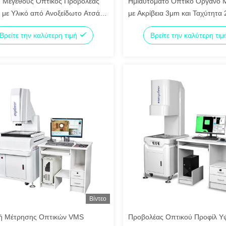
 Μεγέθους Οπτικός Προβολέας
Ημιαυτόματο Οπτικό Όργανο 
 με Υλικό από Ανοξείδωτο Ατσάλι
με Ακρίβεια 3μm και Ταχύτητα
ιτουργία Απόστασης
CNC Μηχανή Μέτρησης Βίντε
Βρείτε την καλύτερη τιμή
Βρείτε την καλύτερη τι
Βίντεο
ή Μέτρησης Οπτικών VMS
Προβολέας Οπτικού Προφίλ Υ