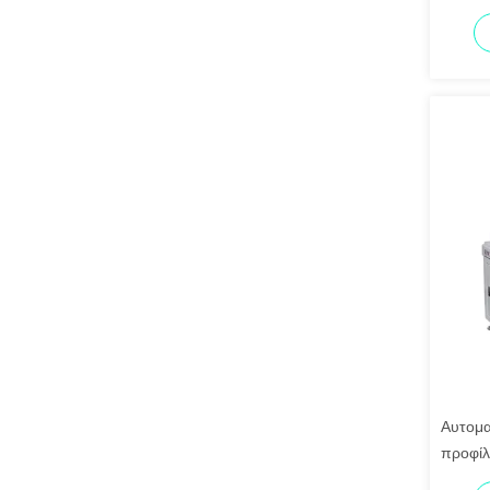
από Αν
Απόστ
Αυτομα
προφίλ
για μέ