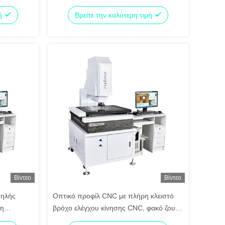
μένης
Άξονα X/Y 500*400mm με Ψηφιακή
μή
Βρείτε την καλύτερη τιμή
Κάμερα Βίντεο HD 2/3
Βίντεο
Βίντεο
ψηλής
Οπτικό προφίλ CNC με πλήρη κλειστό
νη
βρόχο ελέγχου κίνησης CNC, φακό ζουμ
ση
υψηλής ευκρίνειας και γραμμικό οδηγό