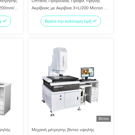
Μέτρησης
Οπτικός Προβολέας Προφίλ Υψηλής
 200mm/s
Ακρίβειας με Ακρίβεια 3+L/200 Micron και
ο
Κατασκευή από Ανοξείδωτο Ατσάλι για
μή
Βρείτε την καλύτερη τιμή
Ειδικές Εφαρμογές OEM
Βίντεο
ψηλής
Μηχανή μέτρησης βίντεο υψηλής