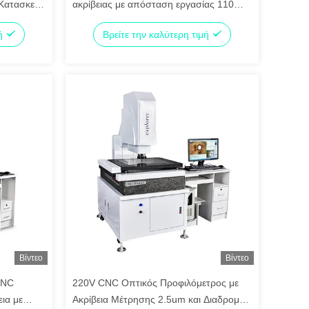
 Κατασκευή
ακρίβειας με απόσταση εργασίας 110
mm και πλήρη έλεγχο κίνησης κλειστού
μή
Βρείτε την καλύτερη τιμή
βρόχου CNC
Βίντεο
Βίντεο
CNC
220V CNC Οπτικός Προφιλόμετρος με
ια με
Ακρίβεια Μέτρησης 2.5um και Διαδρομή