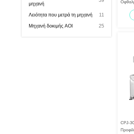
39
Οφθαλμ
μηχανή
Γρανίτ
Λειότητα που μετρά τη μηχανή
11
Μηχανή δοκιμής AOI
25
CPJ-30
Προφίλ