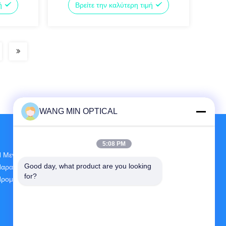
μή
Βρείτε την καλύτερη τιμή
ακριβείας για ακριβή μέτρηση
WANG MIN OPTICAL
5:08 PM
 Μεγαλύτερη Έρευνα Και Ανάπτυξη Και
Good day, what product are you looking 
αραγωγή CNC Vision Measuring Machine
for?
ρομηθευτής Στην Κίνα