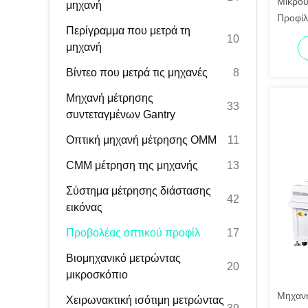
Μικρού
μηχανή
Προφίλ
Περίγραμμα που μετρά τη
και Λε
10
μηχανή
Βίντεο που μετρά τις μηχανές
8
Μηχανή μέτρησης
33
συντεταγμένων Gantry
Οπτική μηχανή μέτρησης OMM
11
CMM μέτρηση της μηχανής
13
Σύστημα μέτρησης διάστασης
42
εικόνας
Προβολέας οπτικού προφίλ
17
Βιομηχανικό μετρώντας
20
μικροσκόπιο
Μηχαν
Χειρωνακτική ισότιμη μετρώντας