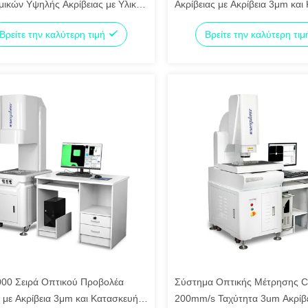
ικών Υψηλής Ακρίβειας με Υλικό
Ακρίβειας με Ακρίβεια 3μm και
η και Μοντέλο CNC-4030AH
από Ανοξείδωτο Ατσάλι
Βρείτε την καλύτερη τιμή
Βρείτε την καλύτερη τι
00 Σειρά Οπτικού Προβολέα
Σύστημα Οπτικής Μέτρησης 
 με Ακρίβεια 3μm και Κατασκευή
200mm/s Ταχύτητα 3um Ακρίβε