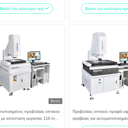
οξείδωτο Ατσάλι για Μέτρηση
Υποστήριξη OEM Προσαρμοσ
Βρείτε την καλύτερη τιμή
Βρείτε την καλύτερη τι
ασης 2D
Βίντεο
τοποιημένος προβολέας οπτικού
Προβολέας οπτικού προφίλ υ
 με απόσταση εργασίας 110 mm
ακρίβειας για αυτοματοποιημέ
τρηση υψηλής ακρίβειας και
επιθεώρηση και ακριβή μέτρη