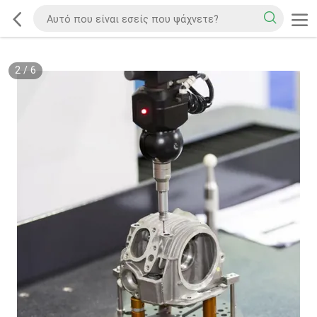
2
/
6