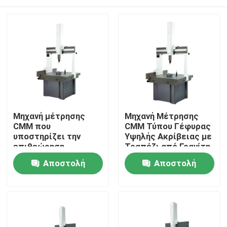
Μηχανή μέτρησης
Μηχανή Μέτρησης
CMM που
CMM Τύπου Γέφυρας
υποστηρίζει την
Υψηλής Ακρίβειας με
επιθεώρηση
Τραπέζι από Γρανίτη
σύνθετων
για Ακριβή Μέτρηση
Σπίτι
Αποστολή
Αποστολή
εξαρτημάτων και την
3D Συντεταγμένων
επαλήθευση
ερώτησης
ερώτησης
διαστάσεων σε
Προϊόντα
περιβάλλοντα
επεξεργασίας
ακριβείας
Βίντεο