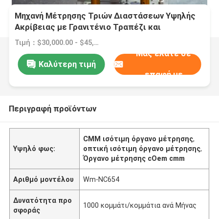
Μηχανή Μέτρησης Τριών Διαστάσεων Υψηλής
Ακρίβειας με Γρανιτένιο Τραπέζι και
Αισθητήρα Renishaw, Οπτικό Όργανο CMM
Τιμή：$30,000.00 - $45,000.00/sets
Μας ελάτε σε
Καλύτερη τιμή
επαφή με
Περιγραφή προϊόντων
CMM ισότιμη όργανο μέτρησης
,
Υψηλό φως:
οπτική ισότιμη όργανο μέτρησης
,
Όργανο μέτρησης cOem cmm
Αριθμό μοντέλου
Wm-NC654
Δυνατότητα προ
1000 κομμάτι/κομμάτια ανά Μήνας
σφοράς