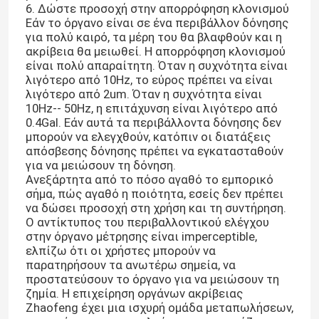
6. Δώστε προσοχή στην απορρόφηση κλονισμού
Εάν το όργανο είναι σε ένα περιβάλλον δόνησης
για πολύ καιρό, τα μέρη του θα βλαφθούν και η
ακρίβεια θα μειωθεί. Η απορρόφηση κλονισμού
είναι πολύ απαραίτητη. Όταν η συχνότητα είναι
λιγότερο από 10Hz, το εύρος πρέπει να είναι
λιγότερο από 2um. Όταν η συχνότητα είναι
10Hz-- 50Hz, η επιτάχυνση είναι λιγότερο από
0.4Gal. Εάν αυτά τα περιβάλλοντα δόνησης δεν
μπορούν να ελεγχθούν, κατόπιν οι διατάξεις
απόσβεσης δόνησης πρέπει να εγκατασταθούν
για να μειώσουν τη δόνηση.
Ανεξάρτητα από το πόσο αγαθό το εμπορικό
σήμα, πώς αγαθό η ποιότητα, εσείς δεν πρέπει
να δώσει προσοχή στη χρήση και τη συντήρηση.
Ο αντίκτυπος του περιβαλλοντικού ελέγχου
Σπίτι
στην όργανο μέτρησης είναι imperceptible,
ελπίζω ότι οι χρήστες μπορούν να
παρατηρήσουν τα ανωτέρω σημεία, να
Προϊόντα
προστατεύσουν το όργανο για να μειώσουν τη
ζημία. Η επιχείρηση οργάνων ακρίβειας
Zhaofeng έχει μια ισχυρή ομάδα μεταπωλήσεων,
Βίντεο