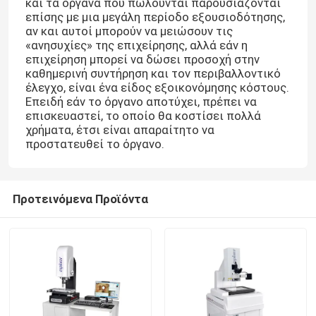
και τα όργανα που πωλούνται παρουσιάζονται
επίσης με μια μεγάλη περίοδο εξουσιοδότησης,
αν και αυτοί μπορούν να μειώσουν τις
Σχετικά με εμάς
«ανησυχίες» της επιχείρησης, αλλά εάν η
επιχείρηση μπορεί να δώσει προσοχή στην
καθημερινή συντήρηση και τον περιβαλλοντικό
Επισκέψεις στο εργοστάσιο
έλεγχο, είναι ένα είδος εξοικονόμησης κόστους.
Επειδή εάν το όργανο αποτύχει, πρέπει να
επισκευαστεί, το οποίο θα κοστίσει πολλά
χρήματα, έτσι είναι απαραίτητο να
Έλεγχος ποιότητας
προστατευθεί το όργανο.
Επικοινωνήστε μαζί μας
Προτεινόμενα Προϊόντα
Ειδήσεις
Υποθέσεις
CNC όραμα που μετρά τη μηχανή