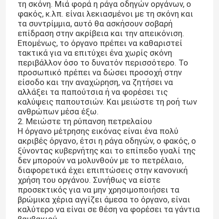
τη σκόνη. Μιά φορά η ράγα οδηγών οργάνων, ο
φακός, κ.λπ. είναι λεκιασμένοι με τη σκόνη και
τα συντρίμμια, αυτό θα ασκήσουν σοβαρή
επίδραση στην ακρίβεια και την απεικόνιση.
Επομένως, το όργανο πρέπει να καθαριστεί
τακτικά για να επιτύχει ένα χωρίς σκόνη
περιβάλλον όσο το δυνατόν περισσότερο. Το
προσωπικό πρέπει να δώσει προσοχή στην
είσοδο και την αναχώρηση, να ζητήσει να
αλλάξει τα παπούτσια ή να φορέσει τις
καλύψεις παπουτσιών. Και μειώστε τη ροή των
ανθρώπων μέσα έξω.
2. Μειώστε τη ρύπανση πετρελαίου
Η όργανο μέτρησης εικόνας είναι ένα πολύ
ακριβές όργανο, έτσι η ράγα οδηγών, ο φακός, ο
ξύνοντας κυβερνήτης και το επίπεδο γυαλί της
δεν μπορούν να μολυνθούν με το πετρέλαιο,
διαφορετικά έχει επιπτώσεις στην κανονική
χρήση του οργάνου. Συνήθως να είστε
προσεκτικός για να μην χρησιμοποιήσει τα
βρώμικα χέρια αγγίζει άμεσα το όργανο, είναι
καλύτερο να είναι σε θέση να φορέσει τα γάντια
βαμβακιού.