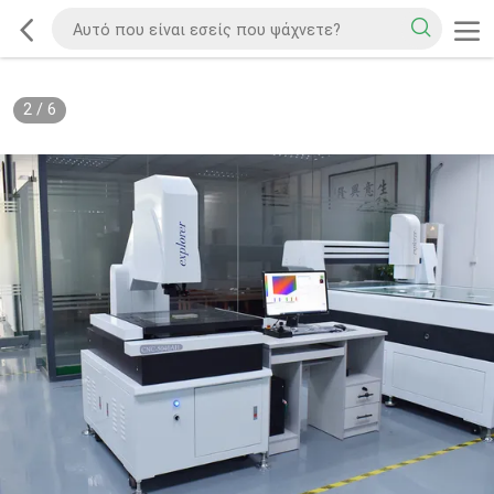
2
/
6