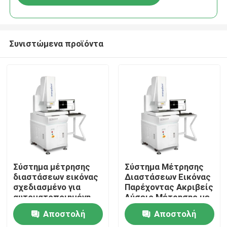
Συνιστώμενα προϊόντα
Σπίτι
Σύστημα μέτρησης
Σύστημα Μέτρησης
διαστάσεων εικόνας
Διαστάσεων Εικόνας
σχεδιασμένο για
Παρέχοντας Ακριβείς
Προϊόντα
αυτοματοποιημένη
Λύσεις Μέτρησης με
μέτρηση και ανάλυση
Αυτόματη Ανάλυση
Αποστολή
Αποστολή
υψηλής ακρίβειας
για Αξεσουάρ CNC
Βίντεο