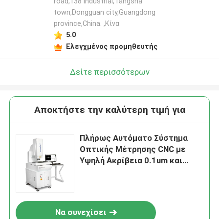
road,138 industrial,Tangsha
town,Dongguan city,Guangdong
province,China. ,Κίνα
5.0
Ελεγχμένος προμηθευτής
Δείτε περισσότερων
Αποκτήστε την καλύτερη τιμή για
Πλήρως Αυτόματο Σύστημα
Οπτικής Μέτρησης CNC με
Υψηλή Ακρίβεια 0.1um και
Υλικό Γρανίτη για Ηλεκτρονικά
και Πλαστικά
Να συνεχίσει