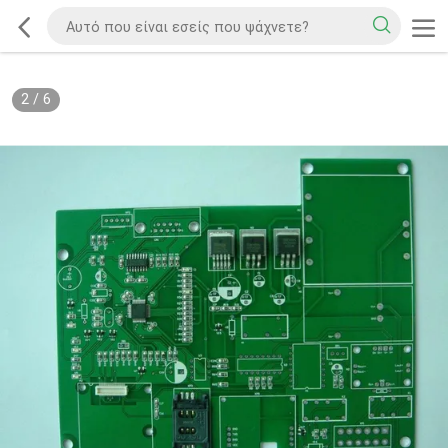
2
/
6