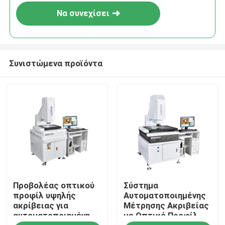
Να συνεχίσει
Συνιστώμενα προϊόντα
Σπίτι
Προβολέας οπτικού
Σύστημα
Προϊόντα
προφίλ υψηλής
Αυτοματοποιημένης
ακρίβειας για
Μέτρησης Ακριβείας
αυτοματοποιημένη
με Οπτικό Προφίλ
Βίντεο