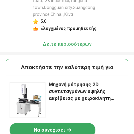
road,138 industrial,Tangsha
town,Dongguan city,Guangdong
province,China. ,Κίνα
5.0
Ελεγχμένος προμηθευτής
Δείτε περισσότερων
Αποκτήστε την καλύτερη τιμή για
Μηχανή μέτρησης 2D
συντεταγμένων υψηλής
ακρίβειας με χειροκίνητη
λειτουργία και 200*100
ταξίδια στον άξονα X/Y
Να συνεχίσει