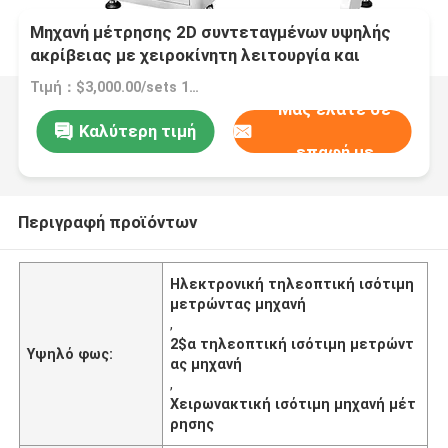
Μηχανή μέτρησης 2D συντεταγμένων υψηλής
ακρίβειας με χειροκίνητη λειτουργία και
200*100 ταξίδια στον άξονα X/Y
Τιμή：$3,000.00/sets 1-1 sets
Μας ελάτε σε
Καλύτερη τιμή
επαφή με
Περιγραφή προϊόντων
Ηλεκτρονική τηλεοπτική ισότιμη
μετρώντας μηχανή
,
2$α τηλεοπτική ισότιμη μετρώντ
Υψηλό φως:
ας μηχανή
,
Χειρωνακτική ισότιμη μηχανή μέτ
ρησης