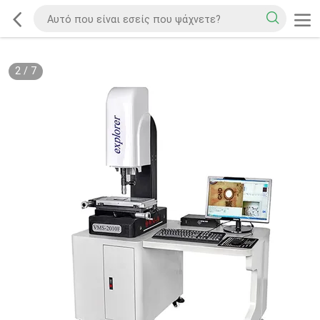
2
/
7