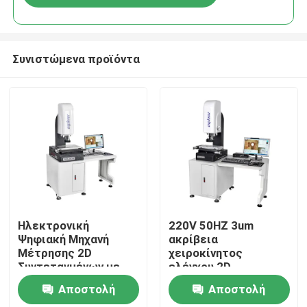
Συνιστώμενα προϊόντα
Σπίτι
Ηλεκτρονική
220V 50HZ 3um
Ψηφιακή Μηχανή
ακρίβεια
Μέτρησης 2D
χειροκίνητος
Προϊόντα
Συντεταγμένων με
ελέγχου 2D
Ακρίβεια 3um και
συντεταγμένη μηχανή
Αποστολή
Αποστολή
Χειροκίνητο
μέτρησης οπτική
Βίντεο