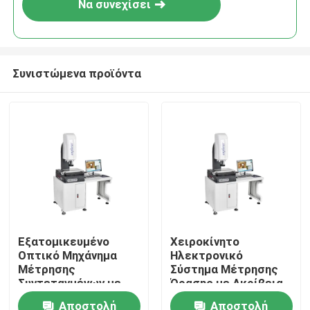
Να συνεχίσει
Συνιστώμενα προϊόντα
Σπίτι
Εξατομικευμένο
Χειροκίνητο
Οπτικό Μηχάνημα
Ηλεκτρονικό
Προϊόντα
Μέτρησης
Σύστημα Μέτρησης
Συντεταγμένων με
Όρασης με Ακρίβεια
Ακρίβεια 3um και
3um και Πολλαπλές
Αποστολή
Αποστολή
Βίντεο