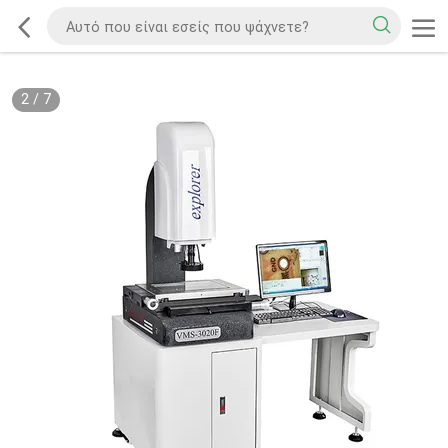
2
/
7