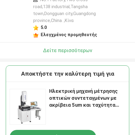
road,138 industrial,Tangsha
town,Dongguan city,Guangdong
province,China. ,Κίνα
5.0
Ελεγχμένος προμηθευτής
Δείτε περισσότερων
Αποκτήστε την καλύτερη τιμή για
Ηλεκτρική μηχανή μέτρησης
οπτικών συντεταγμένων με
ακρίβεια 5um και ταχύτητα
200mm/s για σύστημα
μέτρησης οπτικής υψηλής
ταχύτητας