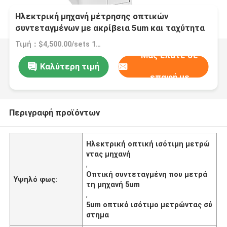
Ηλεκτρική μηχανή μέτρησης οπτικών
συντεταγμένων με ακρίβεια 5um και ταχύτητα
200mm/s για σύστημα μέτρησης οπτικής
Τιμή：$4,500.00/sets 1-1 sets
υψηλής ταχύτητας
Μας ελάτε σε
Καλύτερη τιμή
επαφή με
Περιγραφή προϊόντων
Ηλεκτρική οπτική ισότιμη μετρώ
ντας μηχανή
,
Οπτική συντεταγμένη που μετρά
Υψηλό φως:
τη μηχανή 5um
,
5um οπτικό ισότιμο μετρώντας σύ
στημα