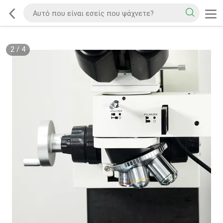
2
/
4