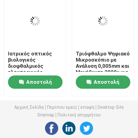
Δισδιάστατη μηχανή μέτρησης συντεταγμένων
οπτική ισότιμη μετρώντας μηχανή
Ιατρικός οπτικός
Τριόφθαλμο Ψηφιακό
Περίγραμμα που μετρά τη μηχανή
βιολογικός
Μικροσκόπιο με
διοφθαλμικός
Ανάλυση 0,005mm και
ηλεκτρονικός
Μεγέθυνση 2800x για
Βίντεο που μετρά τις μηχανές
μικροσκοπίων
Ακριβείς Μετρήσεις
Αποστολή
Αποστολή
μέτρησης
εργαστηρίων
Μηχανή μέτρησης συντεταγμένων Gantry
ερώτησης
ερώτησης
βιομηχανικός
Αρχική Σελίδα
Περίπου εμείς
επαφή
Desktop Site
Οπτική μηχανή μέτρησης OMM
Sitemap
Πολιτική απορρήτου
CMM μέτρηση της μηχανής