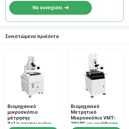
Να συνεχίσει
Συνιστώμενα προϊόντα
Σπίτι
Βιομηχανικό
Βιομηχανικό
Προϊόντα
μικροσκόπιο
Μετρητικό
μέτρησης
Μικροσκόπιο VMT-
βελτιστοποιημένο
2010F με μεγέθυνση
Βίντεο