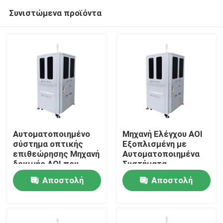
Συνιστώμενα προϊόντα
Αυτοματοποιημένο
Μηχανή Ελέγχου AOI
σύστημα οπτικής
Εξοπλισμένη με
επιθεώρησης Μηχανή
Αυτοματοποιημένα
Σπίτι
δοκιμής AOI που
Συστήματα
εξασφαλίζει τον
Μεταφοράς για
Αποστολή
Αποστολή
εντοπισμό και τη
Ομαλή Ροή Εργασίας
Προϊόντα
διαχείριση
Διαχείρισης Υλικών
ερώτησης
ερώτησης
ελαττωμάτων στην
και Επιθεώρησης
κατασκευή
Βίντεο