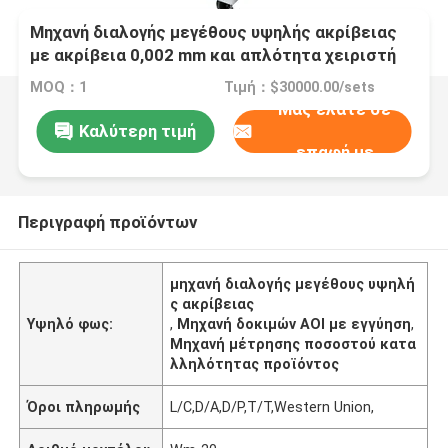
Μηχανή διαλογής μεγέθους υψηλής ακρίβειας
με ακρίβεια 0,002 mm και απλότητα χειριστή
για αυτοματοποιημένη οπτική επιθεώρηση
MOQ：1
Τιμή：$30000.00/sets
Μας ελάτε σε
Καλύτερη τιμή
επαφή με
Περιγραφή προϊόντων
μηχανή διαλογής μεγέθους υψηλή
ς ακρίβειας
Υψηλό φως:
,
Μηχανή δοκιμών AOI με εγγύηση
,
Μηχανή μέτρησης ποσοστού κατα
λληλότητας προϊόντος
Όροι πληρωμής
L/C,D/A,D/P,T/T,Western Union,