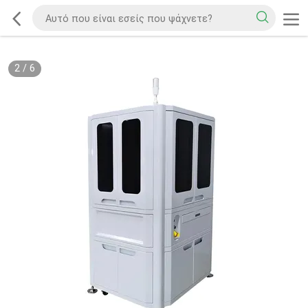
2
/
6